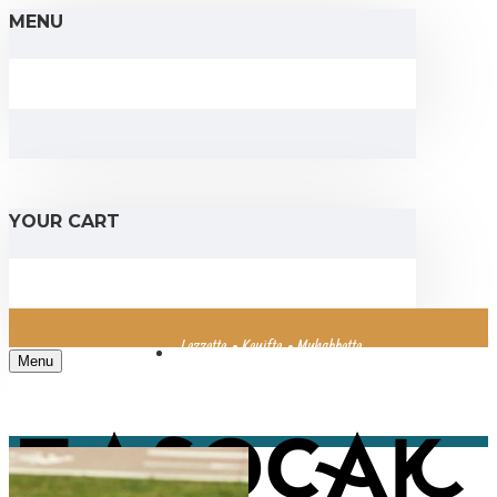
MENU
YOUR CART
Lezzette • Keyifte • Muhabbette
Menu